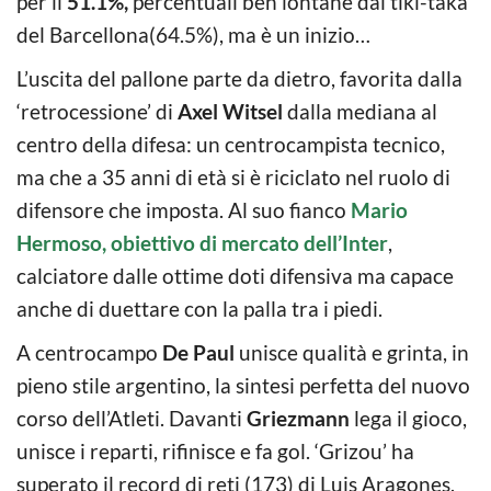
per il
51.1%,
percentuali ben lontane dal tiki-taka
del Barcellona(64.5%), ma è un inizio…
L’uscita del pallone parte da dietro, favorita dalla
‘retrocessione’ di
Axel Witsel
dalla mediana al
centro della difesa: un centrocampista tecnico,
ma che a 35 anni di età si è riciclato nel ruolo di
difensore che imposta. Al suo fianco
Mario
Hermoso, obiettivo di mercato dell’Inter
,
calciatore dalle ottime doti difensiva ma capace
anche di duettare con la palla tra i piedi.
A centrocampo
De Paul
unisce qualità e grinta, in
pieno stile argentino, la sintesi perfetta del nuovo
corso dell’Atleti. Davanti
Griezmann
lega il gioco,
unisce i reparti, rifinisce e fa gol. ‘Grizou’ ha
superato il record di reti (173) di Luis Aragones,