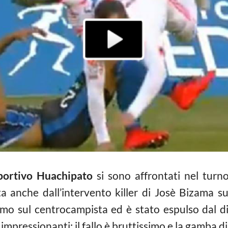
ortivo Huachipato
si sono affrontati nel turn
ta anche dall’intervento killer di Josè Bizama s
mo sul centrocampista ed è stato espulso dal di
mpressionanti: il fallo è bruttissimo e la gamba di 