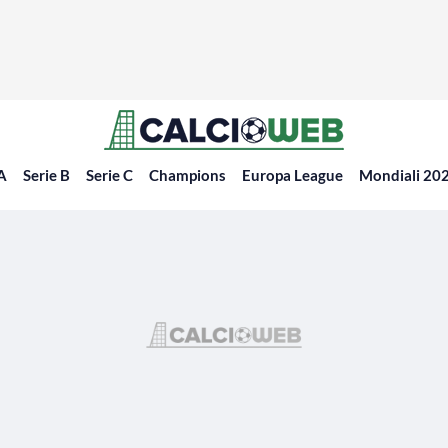
 A
Serie B
Serie C
Champions
Europa League
Mondiali 20