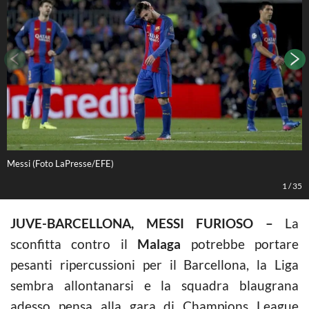
Messi (Foto LaPresse/EFE)
L
1
/
35
JUVE-BARCELLONA, MESSI FURIOSO –
La
sconfitta contro il
Malaga
potrebbe portare
pesanti ripercussioni per il Barcellona, la Liga
sembra allontanarsi e la squadra blaugrana
adesso pensa alla gara di Champions League