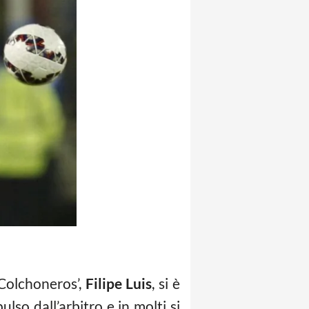
 ‘Colchoneros’,
Filipe Luis
, si è
pulso dall’arbitro e in molti si