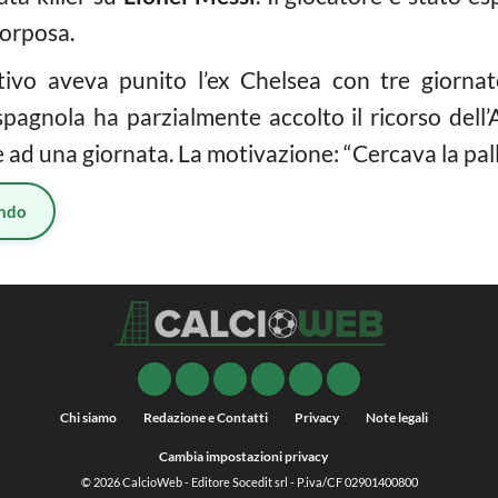
corposa.
rtivo aveva punito l’ex Chelsea con tre giornat
spagnola ha parzialmente accolto il ricorso dell
 ad una giornata. La motivazione: “Cercava la pall
ndo
Chi siamo
Redazione e Contatti
Privacy
Note legali
Cambia impostazioni privacy
© 2026
CalcioWeb
- Editore Socedit srl - P.iva/CF 02901400800