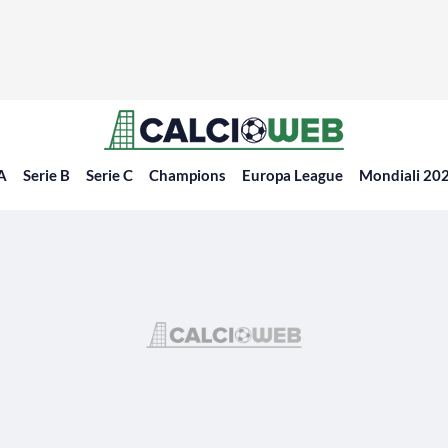
 A
Serie B
Serie C
Champions
Europa League
Mondiali 20