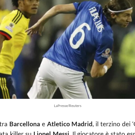
LaPresse/Reuters
 tra
Barcellona
e
Atletico Madrid
, il terzino dei
ata killer su
Lionel Messi
. Il giocatore è stato es