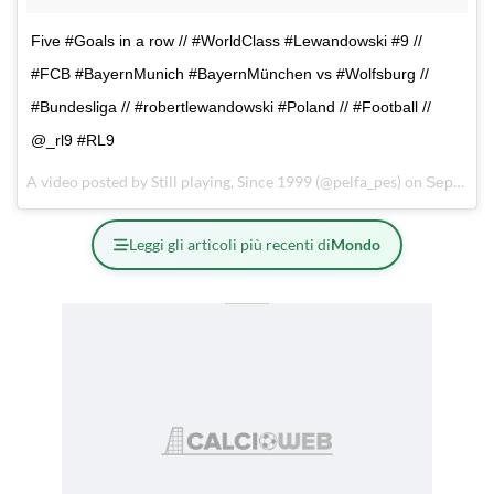
Five #Goals in a row // #WorldClass #Lewandowski #9 //
#FCB #BayernMunich #BayernMünchen vs #Wolfsburg //
#Bundesliga // #robertlewandowski #Poland // #Football //
@_rl9 #RL9
A video posted by Still playing, Since 1999 (@pelfa_pes) on
Sep 22, 2015 at 12:25pm PDT
Leggi gli articoli più recenti di
Mondo