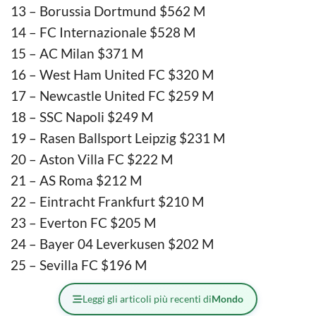
13 – Borussia Dortmund $562 M
14 – FC Internazionale $528 M
15 – AC Milan $371 M
16 – West Ham United FC $320 M
17 – Newcastle United FC $259 M
18 – SSC Napoli $249 M
19 – Rasen Ballsport Leipzig $231 M
20 – Aston Villa FC $222 M
21 – AS Roma $212 M
22 – Eintracht Frankfurt $210 M
23 – Everton FC $205 M
24 – Bayer 04 Leverkusen $202 M
25 – Sevilla FC $196 M
Leggi gli articoli più recenti di
Mondo