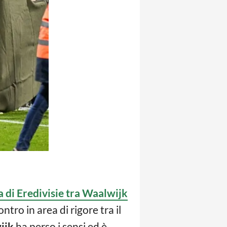
a di Eredivisie tra Waalwijk
ontro in area di rigore tra il
ijk
ha perso i sensi ed è