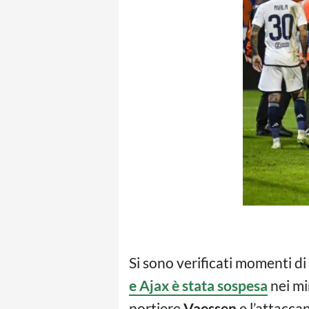
Si sono verificati momenti d
e Ajax è stata sospesa
nei min
portiere
Vaessen
e l’attacca