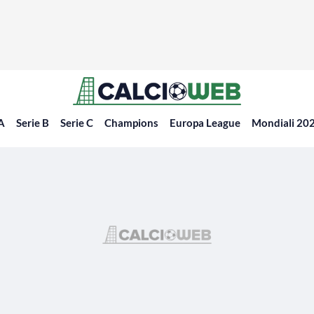
 A
Serie B
Serie C
Champions
Europa League
Mondiali 20