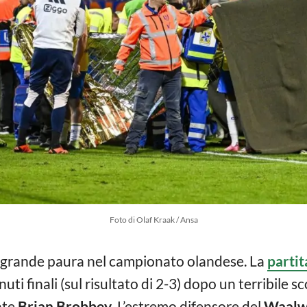
Foto di Olaf Kraak / Ansa
i grande paura nel campionato olandese. La
partit
uti finali (sul risultato di 2-3) dopo un terribile sc
nte
Brian Brobbey
. L’estremo difensore del
Waalw