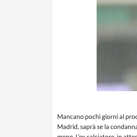
Mancano pochi giorni al proc
Madrid, saprà se la condanna
meno. L’ex calciatore, in atte