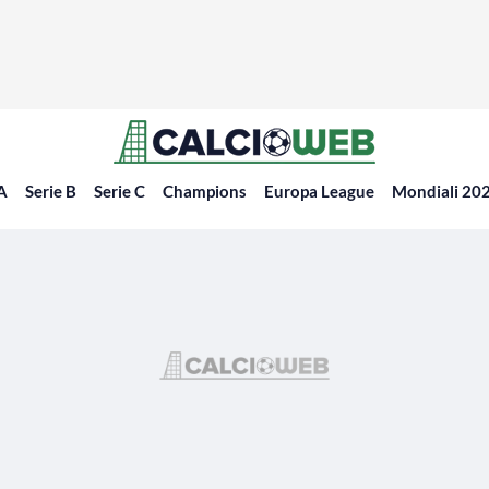
 A
Serie B
Serie C
Champions
Europa League
Mondiali 20