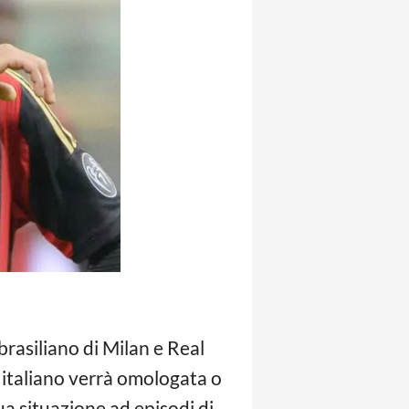
brasiliano di Milan e Real
e italiano verrà omologata o
sua situazione ad episodi di