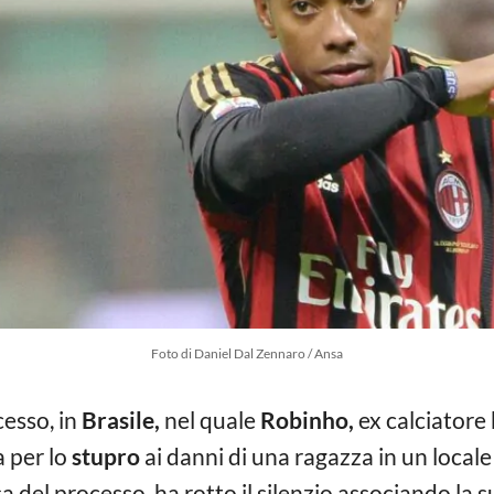
Foto di Daniel Dal Zennaro / Ansa
esso, in
Brasile,
nel quale
Robinho,
ex calciatore 
 per lo
stupro
ai danni di una ragazza in un local
sa del processo, ha rotto il silenzio associando la 