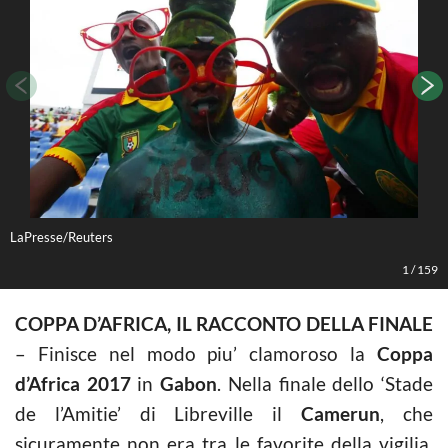
LaPresse/Reuters
L
1
/
159
COPPA D’AFRICA, IL RACCONTO DELLA FINALE
– Finisce nel modo piu’ clamoroso la
Coppa
d’Africa 2017
in
Gabon
. Nella finale dello ‘Stade
de l’Amitie’ di Libreville il
Camerun
, che
sicuramente non era tra le favorite della vigilia,