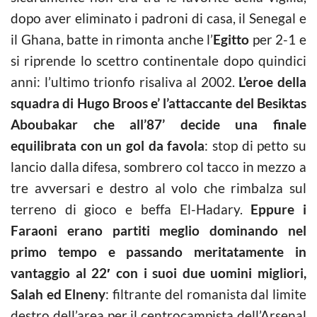
dopo aver eliminato i padroni di casa, il Senegal e
il Ghana, batte in rimonta anche l’
Egitto
per 2-1 e
si riprende lo scettro continentale dopo quindici
anni: l’ultimo trionfo risaliva al 2002.
L’eroe della
squadra di Hugo Broos e’ l’attaccante del Besiktas
Aboubakar che all’87’ decide una finale
equilibrata con un gol da favola
: stop di petto su
lancio dalla difesa, sombrero col tacco in mezzo a
tre avversari e destro al volo che rimbalza sul
terreno di gioco e beffa El-Hadary.
Eppure i
Faraoni erano partiti meglio dominando nel
primo tempo e passando meritatamente in
vantaggio al 22′ con i suoi due uomini migliori,
Salah ed Elneny
: filtrante del romanista dal limite
destro dell’area per il centrocampista dell’Arsenal