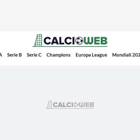
 A
Serie B
Serie C
Champions
Europa League
Mondiali 20