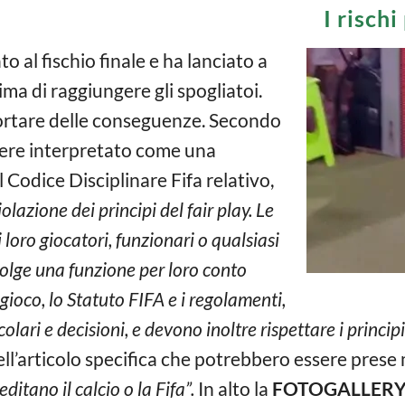
I risch
to al fischio finale e ha lanciato a
ima di raggiungere gli spogliatoi.
ortare delle conseguenze. Secondo
sere interpretato come una
l Codice Disciplinare Fifa relativo,
lazione dei principi del fair play. Le
i loro giocatori, funzionari o qualsiasi
olge una funzione per loro conto
gioco, lo Statuto FIFA e i regolamenti,
rcolari e decisioni, e devono inoltre rispettare i princip
ll’articolo specifica che potrebbero essere pres
itano il calcio o la Fifa”.
In alto la
FOTOGALLER