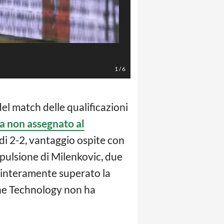
Foto di Andrej Cukic / Ansa
1
/
6
 del match delle qualificazioni
a non assegnato al
o di 2-2, vantaggio ospite con
espulsione di Milenkovic, due
ha interamente superato la
Line Technology non ha