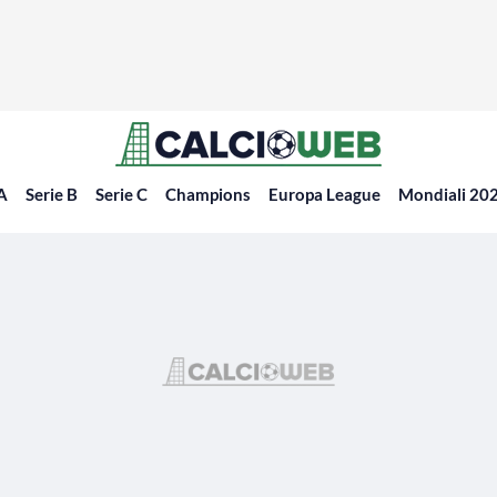
 A
Serie B
Serie C
Champions
Europa League
Mondiali 20