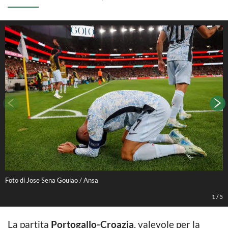
Foto di Jose Sena Goulao / Ansa
F
1
/
5
La partita
Portogallo-Croazia
, valevole per la