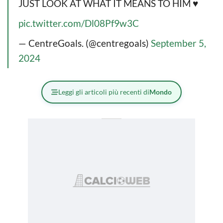
JUST LOOK AT WHAT IT MEANS TO HIM ♥️
pic.twitter.com/Dl08Pf9w3C
— CentreGoals. (@centregoals)
September 5,
2024
Leggi gli articoli più recenti di
Mondo