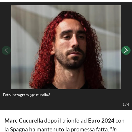
Foto Instagram @cucurella3
F
1
/
4
Marc Cucurella
dopo il trionfo ad
Euro 2024
con
la Spagna ha mantenuto la promessa fatta. “
In