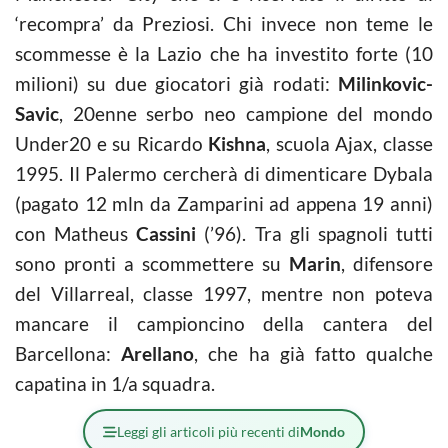
‘recompra’ da Preziosi. Chi invece non teme le
scommesse è la Lazio che ha investito forte (10
milioni) su due giocatori già rodati:
Milinkovic-
Savic
, 20enne serbo neo campione del mondo
Under20 e su Ricardo
Kishna
, scuola Ajax, classe
1995. Il Palermo cercherà di dimenticare Dybala
(pagato 12 mln da Zamparini ad appena 19 anni)
con Matheus
Cassini
(’96). Tra gli spagnoli tutti
sono pronti a scommettere su
Marin
, difensore
del Villarreal, classe 1997, mentre non poteva
mancare il campioncino della cantera del
Barcellona:
Arellano
, che ha già fatto qualche
capatina in 1/a squadra.
Leggi gli articoli più recenti di
Mondo