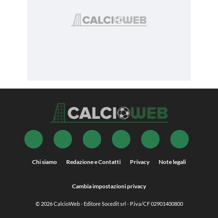
Chi siamo
Redazione e Contatti
Privacy
Note legali
Cambia impostazioni privacy
© 2026
CalcioWeb
- Editore Socedit srl - P.iva/CF 02901400800