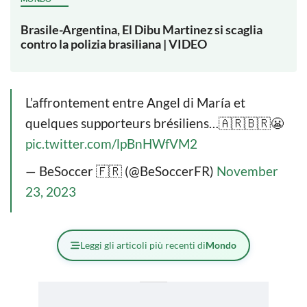
Brasile-Argentina, El Dibu Martinez si scaglia
contro la polizia brasiliana | VIDEO
L’affrontement entre Angel di María et
quelques supporteurs brésiliens…🇦🇷🇧🇷😬
pic.twitter.com/lpBnHWfVM2
— BeSoccer 🇫🇷 (@BeSoccerFR)
November
23, 2023
Leggi gli articoli più recenti di
Mondo