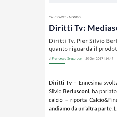
CALCIOWEB
»
MONDO
Diritti Tv: Media
Diritti Tv, Pier Silvio B
quanto riguarda il prodot
di
Francesco Gregorace
20 Gen 2017 | 14:49
Diritti Tv
– Ennesima svolta 
Silvio
Berlusconi,
ha parlato 
calcio – riporta Calcio&Fi
andiamo da un’altra parte
. 