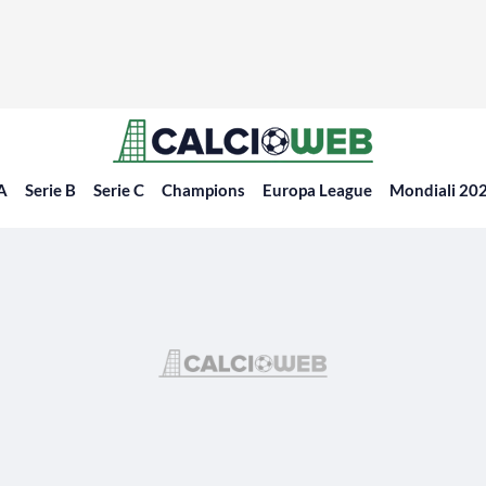
 A
Serie B
Serie C
Champions
Europa League
Mondiali 20