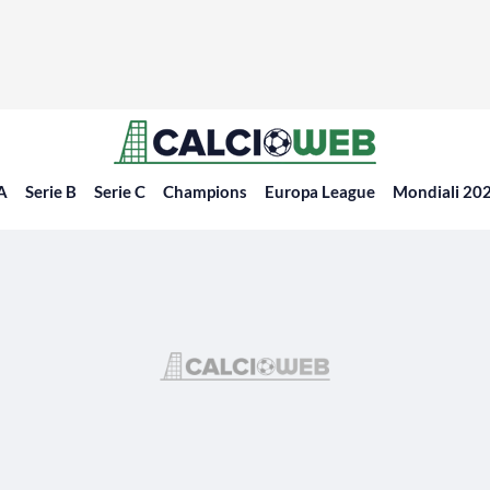
 A
Serie B
Serie C
Champions
Europa League
Mondiali 20