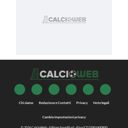
Chi siamo
Redazione e Contatti
Privacy
Note legali
Cambia impostazioni privacy
© 2026
CalcioWeb
- Editore Socedit srl - P.iva/CF 02901400800