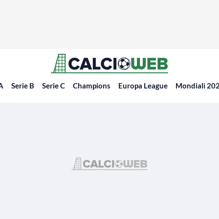
 A
Serie B
Serie C
Champions
Europa League
Mondiali 20