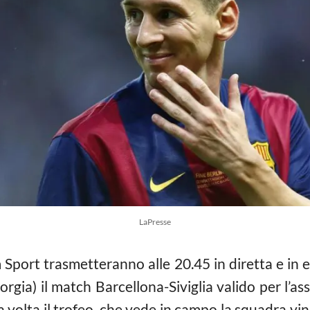
LaPresse
port trasmetteranno alle 20.45 in diretta e in es
eorgia) il match Barcellona-Siviglia valido per l’
 volta il trofeo, che vede in campo la squadra vi