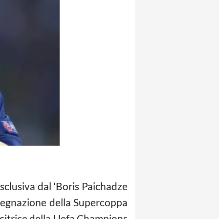
clusiva dal ‘Boris Paichadze
assegnazione della Supercoppa
ncitrice della Uefa Champions