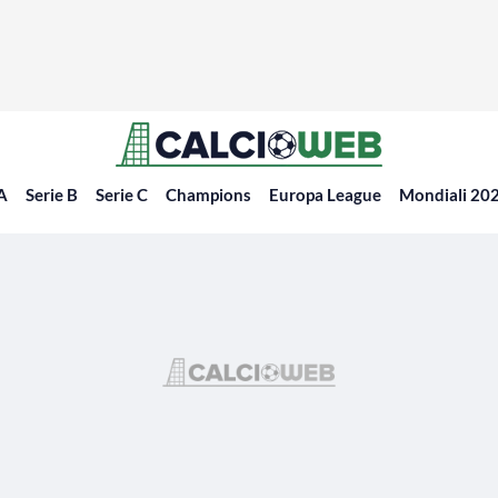
 A
Serie B
Serie C
Champions
Europa League
Mondiali 20