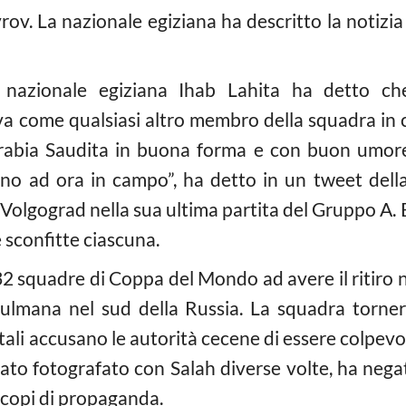
v. La nazionale egiziana ha descritto la notizi
la nazionale egiziana Ihab Lahita ha detto ch
a come qualsiasi altro membro della squadra in 
’Arabia Saudita in buona forma e con buon umor
o ad ora in campo”, ha detto in un tweet della 
a Volgograd nella sua ultima partita del Gruppo A
e sconfitte ciascuna.
e 32 squadre di Coppa del Mondo ad avere il ritiro n
lmana nel sud della Russia. La squadra tornerà
li accusano le autorità cecene di essere colpevoli 
ato fotografato con Salah diverse volte, ha negat
scopi di propaganda.