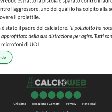
 avrebbe estratto la pistola e sparato contro il ladr
ntro l’aggressore, uno dei quali lo ha colpito alla 
vere il proiettile.
è stato il padre del calciatore.
“il poliziotto ha no
a approfittato della sua distrazione per agire. Tutti so
i microfoni di UOL.
ndo
Chi siamo
Redazione e Contatti
Privacy
Note legali