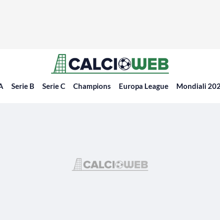
 A
Serie B
Serie C
Champions
Europa League
Mondiali 20