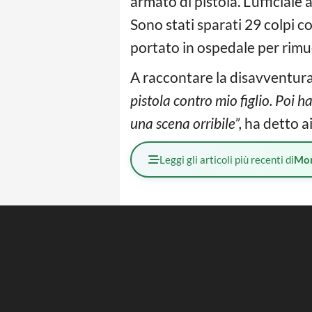
armato di pistola. L’ufficiale
Sono stati sparati 29 colpi co
portato in ospedale per rimuo
A raccontare la disavventura 
pistola contro mio figlio. Poi h
una scena orribile”,
ha detto a
Leggi gli articoli più recenti di
Mo