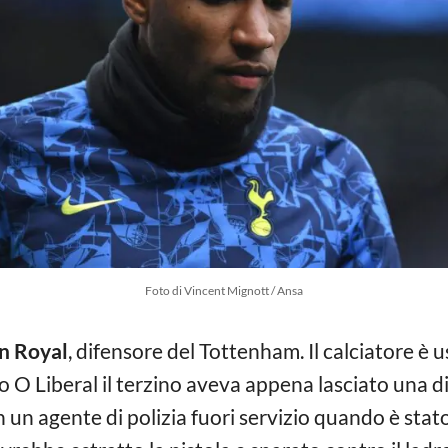
Foto di Vincent Mignott / Ansa
n Royal
, difensore del Tottenham. Il calciatore è u
o O Liberal il terzino aveva appena lasciato una di
 un agente di polizia fuori servizio quando è st