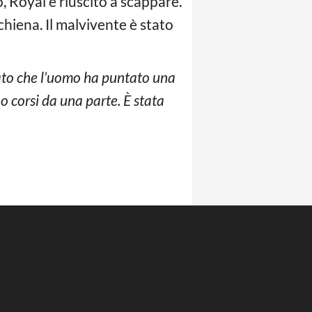
o, Royal è riuscito a scappare.
schiena. Il malvivente è stato
tato che l’uomo ha puntato una
no corsi da una parte. È stata