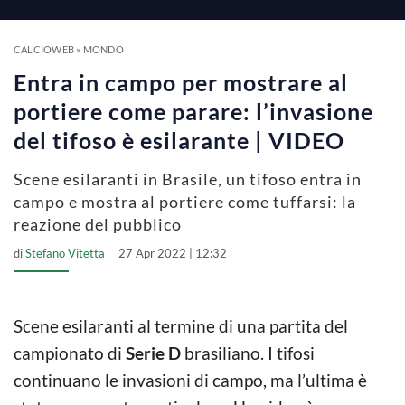
a
y
CALCIOWEB
»
MONDO
Entra in campo per mostrare al
V
portiere come parare: l’invasione
del tifoso è esilarante | VIDEO
i
Scene esilaranti in Brasile, un tifoso entra in
campo e mostra al portiere come tuffarsi: la
d
reazione del pubblico
di
Stefano Vitetta
27 Apr 2022 | 12:32
e
o
Scene esilaranti al termine di una partita del
campionato di
Serie D
brasiliano. I tifosi
continuano le invasioni di campo, ma l’ultima è