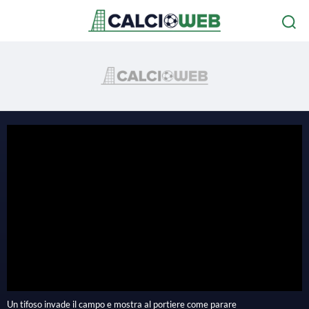
P
l
Un tifoso invade il campo e mostra al portiere come parare