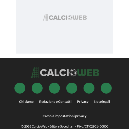
Chi siamo
Redazione e Contatti
Privacy
Note legali
Cambia impostazioni privacy
© 2026
CalcioWeb
- Editore Socedit srl - P.iva/CF 02901400800