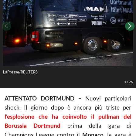
LaPresse/REUTERS
L
1
/
26
ATTENTATO DORTMUND –
Nuovi particolari
shock. Il giorno dopo è ancora più triste per
l’esplosione che ha coinvolto il pullman del
Borussia Dortmund
prima della gara di
Champions League contro il
Monaco
, la gara è