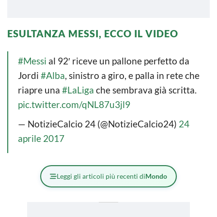
ESULTANZA MESSI, ECCO IL VIDEO
#Messi
al 92′ riceve un pallone perfetto da
Jordi
#Alba
, sinistro a giro, e palla in rete che
riapre una
#LaLiga
che sembrava già scritta.
pic.twitter.com/qNL87u3jl9
— NotizieCalcio 24 (@NotizieCalcio24)
24
aprile 2017
Leggi gli articoli più recenti di
Mondo