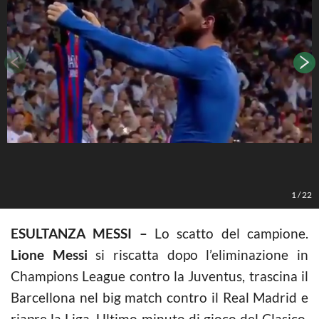
L
1
/
22
ESULTANZA MESSI –
Lo scatto del campione.
Lione Messi
si riscatta dopo l’eliminazione in
Champions League contro la Juventus, trascina il
Barcellona nel big match contro il Real Madrid e
riapre la Liga. Ultimo minuto di gioco del Clasico,