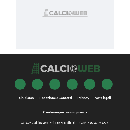
Chi siamo
Redazione e Contatti
Privacy
Note legali
Cambia impostazioni privacy
© 2026
CalcioWeb
- Editore Socedit srl - P.iva/CF 02901400800