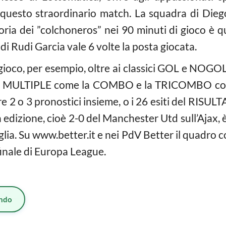
 questo straordinario match. La squadra di Dieg
toria dei ”colchoneros” nei 90 minuti di gioco è q
i di Rudi Garcia vale 6 volte la posta giocata.
 gioco, per esempio, oltre ai classici GOL e NO
 MULTIPLE come la COMBO e la TRICOMBO con cu
e 2 o 3 pronostici insieme, o i 26 esiti del RISULT
a edizione, cioè 2-0 del Manchester Utd sull’Ajax, è
glia. Su www.better.it e nei PdV Better il quadro 
 finale di Europa League.
ndo