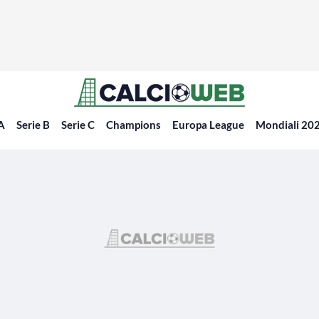
 A
Serie B
Serie C
Champions
Europa League
Mondiali 20