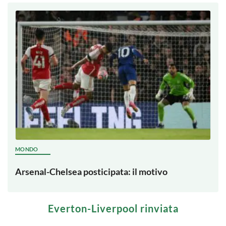
MONDO
Arsenal-Chelsea posticipata: il motivo
Everton-Liverpool rinviata