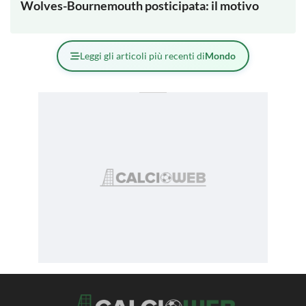
Wolves-Bournemouth posticipata: il motivo
Leggi gli articoli più recenti di
Mondo