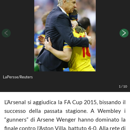
LaPersse/Reuters
L
1
/
10
L’Arsenal si aggiudica la FA Cup 2015, bissando il
successo della passata stagione. A Wembley i
“gunners” di Arsene Wenger hanno dominato la
finale contro l’Aston Villa, battuto 4-0. Alla rete di