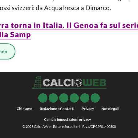
rossi svizzeri: da Acquafresca a Dimarco.
 torna in Italia. Il Genoa fa sul seri
lla Samp
ndo
Chi siamo
Redazione e Contatti
Privacy
Note legali
Cambia impostazioni privacy
© 2026
CalcioWeb
- Editore Socedit srl - P.iva/CF 02901400800