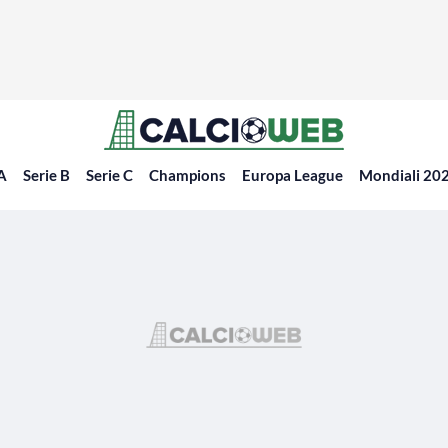
 A
Serie B
Serie C
Champions
Europa League
Mondiali 20