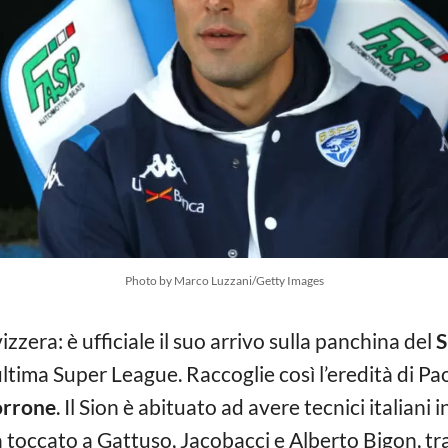
Photo by Marco Luzzani/Getty Images
izzera: è ufficiale il suo arrivo sulla panchina del
S
ultima Super League. Raccoglie così l’eredità di Pa
orrone
. Il Sion è abituato ad avere tecnici italiani
 toccato a Gattuso, Jacobacci e Alberto Bigon, tra g