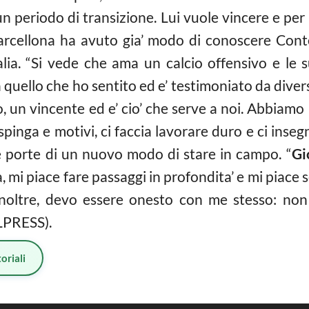
un periodo di transizione. Lui vuole vincere e pe
 Barcellona ha avuto gia’ modo di conoscere Cont
alia. “Si vede che ama un
calcio
offensivo e le 
uello che ho sentito ed e’ testimoniato da diversi
 un vincente ed e’ cio’ che serve a noi. Abbiamo
 spinga e motivi, ci faccia lavorare duro e ci inse
le porte di un nuovo modo di stare in campo. “
Gi
mi piace fare passaggi in profondita’ e mi piace 
. Inoltre, devo essere onesto con me stesso: no
ALPRESS).
oriali