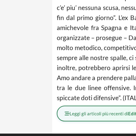
c’e’ piu’ nessuna scusa, ness
fin dal primo giorno”. L’ex
amichevole fra Spagna e It
organizzate – prosegue – Da q
molto metodico, competitivo,
sempre alle nostre spalle, ci
inoltre, potrebbero aprirsi 
Amo andare a prendere palla, 
tra le due linee offensive
spiccate doti difensive”. (IT
Leggi gli articoli più recenti di
Edit