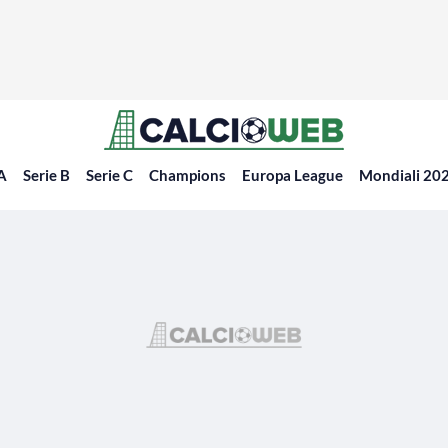
 A
Serie B
Serie C
Champions
Europa League
Mondiali 20