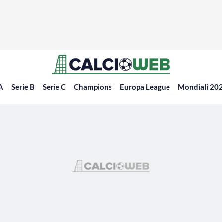
 A
Serie B
Serie C
Champions
Europa League
Mondiali 20