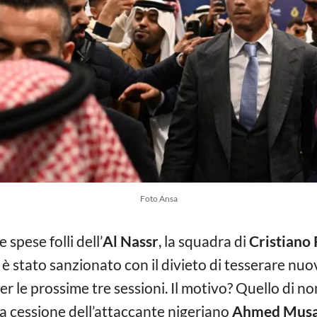
Foto Ansa
 spese folli dell’
Al Nassr
, la squadra di
Cristiano
ta è stato sanzionato con il divieto di tesserare nuo
er le prossime tre sessioni. Il motivo? Quello di n
la cessione dell’attaccante nigeriano
Ahmed Mus