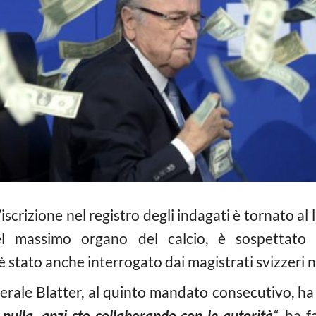
l’iscrizione nel registro degli indagati è tornato al
el massimo organo del calcio, è sospettato
è stato anche interrogato dai magistrati svizzeri ne
erale Blatter, al quinto mandato consecutivo, ha 
 nulla, anzi sto collaborando con le autorità
“
, ha f