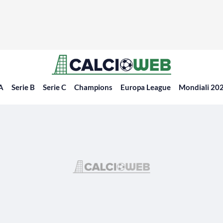
 A
Serie B
Serie C
Champions
Europa League
Mondiali 20