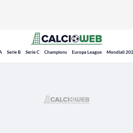
 A
Serie B
Serie C
Champions
Europa League
Mondiali 20