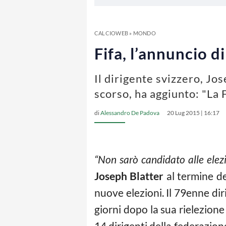
CALCIOWEB
»
MONDO
Fifa, l’annuncio d
Il dirigente svizzero, Jo
scorso, ha aggiunto: "La 
di
Alessandro De Padova
20 Lug 2015 | 16:17
“Non sarò candidato alle elezi
Joseph Blatter
al termine de
nuove elezioni. Il 79enne di
giorni dopo la sua rielezione
14 dirigenti della federazion