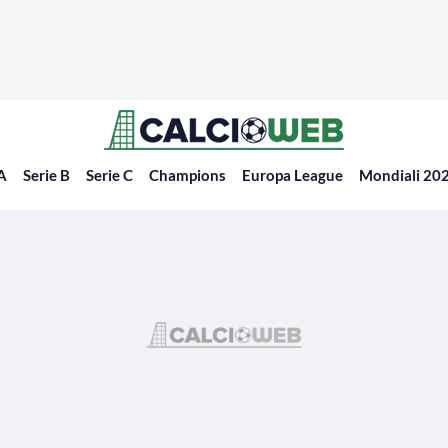
 A
Serie B
Serie C
Champions
Europa League
Mondiali 20