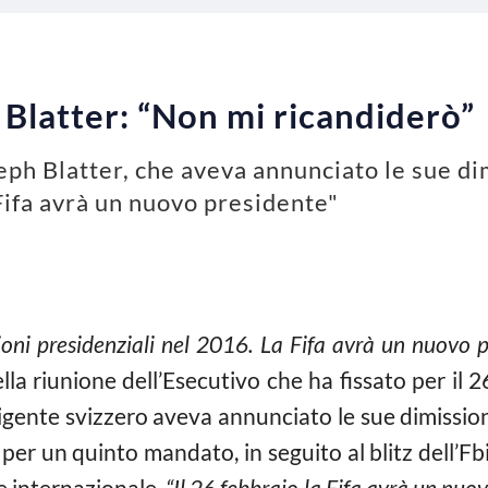
i Blatter: “Non mi ricandiderò”
seph Blatter, che aveva annunciato le sue di
Fifa avrà un nuovo presidente"
oni presidenziali nel 2016. La Fifa avrà un nuovo p
lla riunione dell’Esecutivo che ha fissato per il 
rigente svizzero aveva annunciato le sue dimission
 per un quinto mandato, in seguito al blitz dell’Fbi
e internazionale.
“Il 26 febbraio la Fifa avrà un nuo