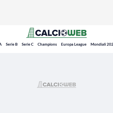
 A
Serie B
Serie C
Champions
Europa League
Mondiali 20