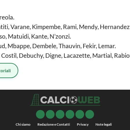
reola.
Umtiti, Varane, Kimpembe, Rami, Mendy, Hernandez
so, Matuidi, Kante, N’zonzi.
ud, Mbappe, Dembele, Thauvin, Fekir, Lemar.
Costil, Debuchy, Digne, Lacazette, Martial, Rabio
oriali
Chi siamo
Redazione e Contatti
Privacy
Note legali