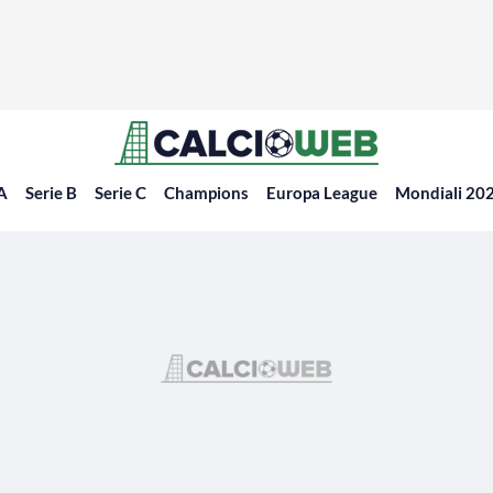
 A
Serie B
Serie C
Champions
Europa League
Mondiali 20