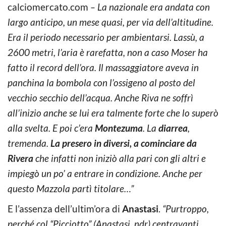
calciomercato.com
– La nazionale era andata con
largo anticipo, un mese quasi, per via dell’altitudine.
Era il periodo necessario per ambientarsi. Lassù, a
2600 metri, l’aria è rarefatta, non a caso Moser ha
fatto il record dell’ora. Il massaggiatore aveva in
panchina la bombola con l’ossigeno al posto del
vecchio secchio dell’acqua. Anche Riva ne soffrì
all’inizio anche se lui era talmente forte che lo superò
alla svelta. E poi c’era
Montezuma
. La
diarrea
,
tremenda.
La presero in diversi, a cominciare da
Rivera
che infatti non iniziò alla pari con gli altri e
impiegò un po’ a entrare in condizione. Anche per
questo Mazzola partì titolare…”
E l’assenza dell’ultim’ora di
Anastasi
.
“Purtroppo,
perché col “Picciotto” (Anastasi, ndr) centravanti