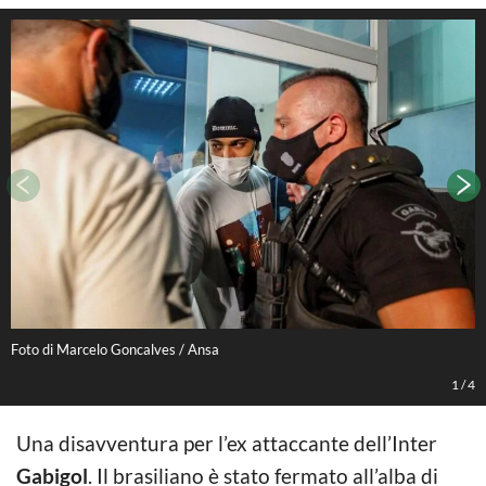
Foto di Marcelo Goncalves / Ansa
F
1
/
4
Una disavventura per l’ex attaccante dell’Inter
Gabigol
. Il brasiliano è stato fermato all’alba di