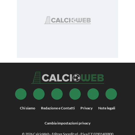
Chi siamo
Redazione e Contatti
Privacy
Note legali
Cambia impostazioni privacy
© 2026
CalcioWeb
- Editore Socedit srl - P.iva/CF 02901400800