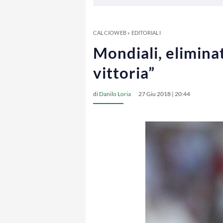
CALCIOWEB
»
EDITORIALI
Mondiali, elimina
vittoria”
di
Danilo Loria
27 Giu 2018 | 20:44