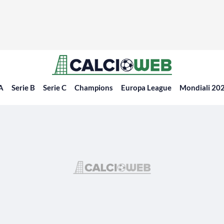
 A
Serie B
Serie C
Champions
Europa League
Mondiali 20