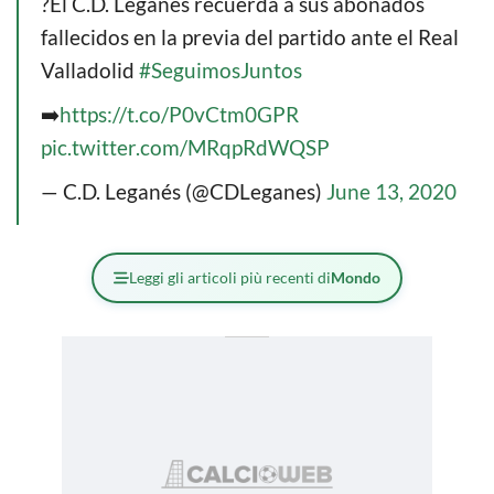
?El C.D. Leganés recuerda a sus abonados
fallecidos en la previa del partido ante el Real
Valladolid
#SeguimosJuntos
➡️
https://t.co/P0vCtm0GPR
pic.twitter.com/MRqpRdWQSP
— C.D. Leganés (@CDLeganes)
June 13, 2020
Leggi gli articoli più recenti di
Mondo