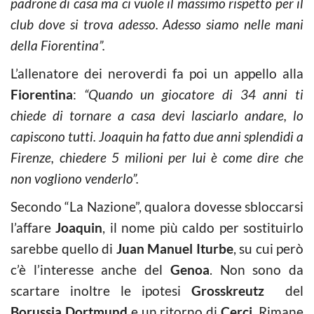
padrone di casa ma ci vuole il massimo rispetto per il
club dove si trova adesso. Adesso siamo nelle mani
della Fiorentina”.
L’allenatore dei neroverdi fa poi un appello alla
Fiorentina
:
“Quando un giocatore di 34 anni ti
chiede di tornare a casa devi lasciarlo andare, lo
capiscono tutti. Joaquin ha fatto due anni splendidi a
Firenze, chiedere 5 milioni per lui è come dire che
non vogliono venderlo”.
Secondo “La Nazione”, qualora dovesse sbloccarsi
l’affare
Joaquin
, il nome più caldo per sostituirlo
sarebbe quello di
Juan Manuel Iturbe
, su cui però
c’è l’interesse anche del
Genoa
. Non sono da
scartare inoltre le ipotesi
Grosskreutz
del
Borussia Dortmund
e un ritorno di
Cerci
. Rimane