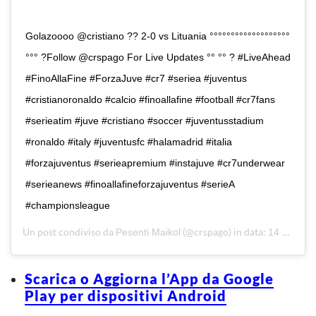
Golazoooo @cristiano ?? 2-0 vs Lituania °°°°°°°°°°°°°°°°°°°
°°° ?Follow @crspago For Live Updates °° °° ? #LiveAhead
#FinoAllaFine #ForzaJuve #cr7 #seriea #juventus
#cristianoronaldo #calcio #finoallafine #football #cr7fans
#serieatim #juve #cristiano #soccer #juventusstadium
#ronaldo #italy #juventusfc #halamadrid #italia
#forzajuventus #serieapremium #instajuve #cr7underwear
#serieanews #finoallafineforzajuventus #serieA
#championsleague
Un post condiviso da
(@crspago) in data:
Pesenti Maikol
14 Nov 2019 alle ore 12:13 PST
Scarica o Aggiorna l’App da Google
Play per dispositivi Android