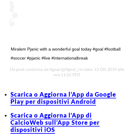
Miralem Pjanic with a wonderful goal today #goal #football
#soccer #pjanic #live #internationalbreak
Un post condiviso da
(@9goal_) in data: 12 Ott 2019 alle
9goal
ore 11:01 PDT
Scarica o Aggiorna l’App da Google
Play per dispositivi Android
Scarica o Aggiorna l’App di
CalcioWeb sull’App Store per
dispositivi iOS