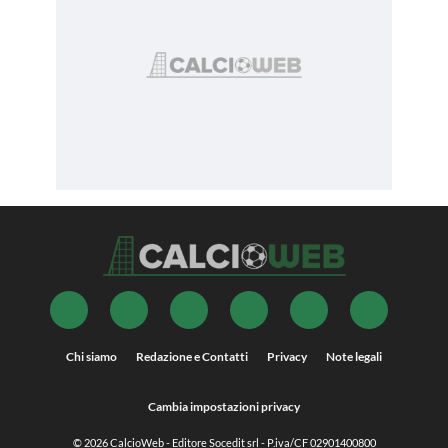
Chi siamo
Redazione e Contatti
Privacy
Note legali
Cambia impostazioni privacy
© 2026
CalcioWeb
- Editore Socedit srl - P.iva/CF 02901400800