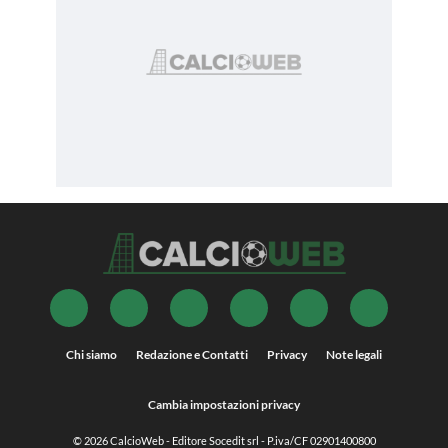
Chi siamo
Redazione e Contatti
Privacy
Note legali
Cambia impostazioni privacy
© 2026
CalcioWeb
- Editore Socedit srl - P.iva/CF 02901400800