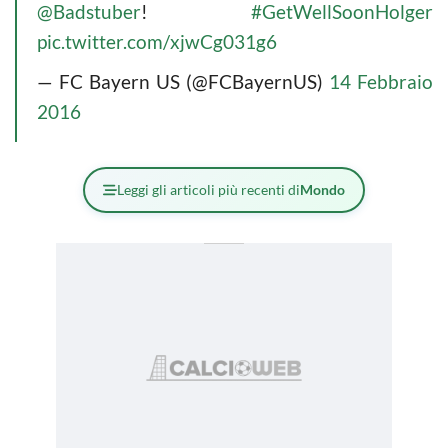
@Badstuber
!
#GetWellSoonHolger
pic.twitter.com/xjwCg031g6
— FC Bayern US (@FCBayernUS)
14 Febbraio
2016
Leggi gli articoli più recenti di
Mondo