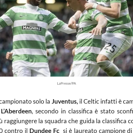
LaPresse/PA
l campionato solo la
Juventus,
il Celtic infatti è c
.
L’Aberdeen
, secondo in classifica è stato sconf
 raggiungere la squadra che guida la classifica c
0 contro il
Dundee Fc
si è laureato campione di