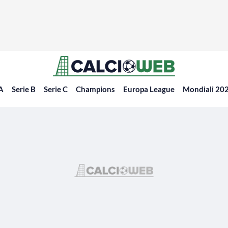
 A
Serie B
Serie C
Champions
Europa League
Mondiali 20